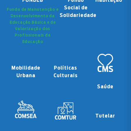
FUNDEB
Fundo
Habitação
Social de
Fundo de Manutenção e
Solidariedade
Desenvolvimento da
Educação Básica e de
Valorização dos
Profissionais da
Educação
Mobilidade
Políticas
Urbana
Culturais
Saúde
Tutelar